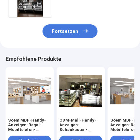
8mm starker ausgeglichener
Glas
Fortsetzen
Empfohlene Produkte
Soem MDF-Handy-
ODM-Mall-Handy-
Soem MDF-Ha
Anzeigen-Regal-
Anzeigen-
Anzeigen-Rega
Mobiltelefon-
Schaukasten-
Mobiltelefon-
Zusätze kaufen
moderner Handy-
Zusatz-
Entwurf
Kiosk
Einzelhandels