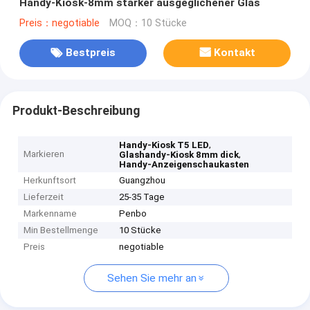
Handy-Kiosk-8mm starker ausgeglichener Glas
Preis：negotiable
MOQ：10 Stücke
Bestpreis
Kontakt
Produkt-Beschreibung
,
Handy-Kiosk T5 LED
Markieren
,
Glashandy-Kiosk 8mm dick
Handy-Anzeigenschaukasten
Herkunftsort
Guangzhou
Lieferzeit
25-35 Tage
Markenname
Penbo
Min Bestellmenge
10 Stücke
Preis
negotiable
Sehen Sie mehr an