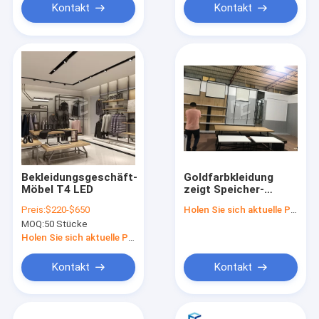
Kontakt
Kontakt
Bekleidungsgeschäft-
Goldfarbkleidung
Möbel T4 LED
zeigt Speicher-
Möbel-Sperrholz-
Preis:
$220-$650
Holen Sie sich aktuelle Preis
Edelstahl-Material an
MOQ:
50 Stücke
Holen Sie sich aktuelle Preis
Kontakt
Kontakt