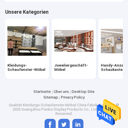
Unsere Kategorien
Kleidungs-
Juweliergeschäft-
Handy-Anzeig
Schaufenster-Möbel
Möbel
Schaukasten
Startseite
Über uns
Desktop Site
Sitemap
Privacy Policy
Qualität
Kleidungs-Schaufenster-Möbel
China Fabrik.Copyright ©
2025 Guangzhou Penbo Display Products Co., Ltd.. All Rights
Reserved.