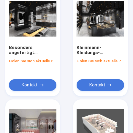
Besonders
Kleinmann-
angefertigt
Kleidungs-
kastrieren Sie
Schaufenster-Möbel
Holen Sie sich aktuelle Preis
Holen Sie sich aktuelle Preis
gemalten Kleidungs-
furnierten
Schaufenster-Möbel-
Kleiderladenbaue
Kleiderspeicher, den
Innenarchitektur
Installationen
Kontakt
Kontakt
widerspricht
Haus
Produkte
Über uns