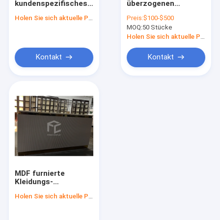
kundenspezifisches
überzogenen
Uhr Schaukasten anzeigen
Damen-
Kleidungs-
Holen Sie sich aktuelle Preis
Preis:
$100-$500
Kleiderschaufenster-
Schaufenster-Möbel-
Schuh-Präsentationsständer
MOQ:
50 Stücke
Gegenedelstahl-
Kleideranzeigen-
Material
Hintergrund-Stand
Holen Sie sich aktuelle Preis
mit Regalen
Taschen-Anzeigen-Regal
Kontakt
Kontakt
Skincare-Anzeigen-Regale
Kaffeestube-Anzeige
Rauch-Geschäfts-Möbel
Perücken-Einkommen
WeinVerkaufsmöbel
MDF furnierte
Museums-Anzeigenschaukasten
Kleidungs-
Schaufenster-Möbel-
Holen Sie sich aktuelle Preis
Kleidergeschäfts-
Zahlschalter