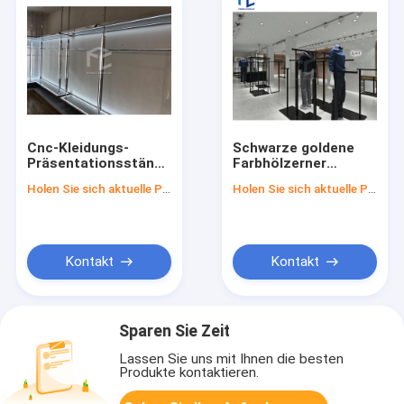
Cnc-Kleidungs-
Schwarze goldene
Präsentationsständer-
Farbhölzerner
Pulver-überzogene
Kleidungs-
Holen Sie sich aktuelle Preis
Holen Sie sich aktuelle Preis
Anzeigen-Speicher-
Präsentationsständer
Möbel
für Geschäfts-
Innenarchitektur
Kontakt
Kontakt
Sparen Sie Zeit
Lassen Sie uns mit Ihnen die besten
Produkte kontaktieren.