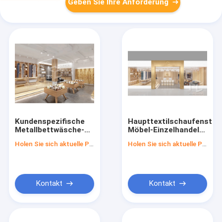
Geben Sie Ihre Anforderung
Kundenspezifische
Haupttextilschaufenster
Metallbettwäsche-
Möbel-Einzelhandel
Speicher-
kleidet Homeware-
Holen Sie sich aktuelle Preis
Holen Sie sich aktuelle Preis
Präsentationsständer-
Speicher-
hölzernes
Innenarchitektur
Haupttextilspeicher-
Verkaufsmöbel
Kontakt
Kontakt