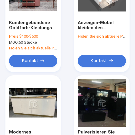
Fabrik-Ausflug
Qualitätskontrolle
Kundengebundene
Anzeigen-Möbel
Goldfarb-Kleidungs-
kleiden des
Treten Sie mit uns in Verbindung
Geschäfts-passende
Einzelhandelsgeschäft-
Preis:
$100-$500
Holen Sie sich aktuelle Preis
Kleiderstand-Anzeige
ISO9001
MOQ:
50 Stücke
Schaufenster-
Fordern Sie ein Zitat
Gestell
Holen Sie sich aktuelle Preis
Kontakt
Kontakt
Kleidungs-Schaufenster-Möbel
Juweliergeschäft-Möbel
Handy-Anzeigen-Schaukasten
Optische Schaufenster-Kabinette
Glasanzeigen-Schaukasten
Modernes
Pulverisieren Sie