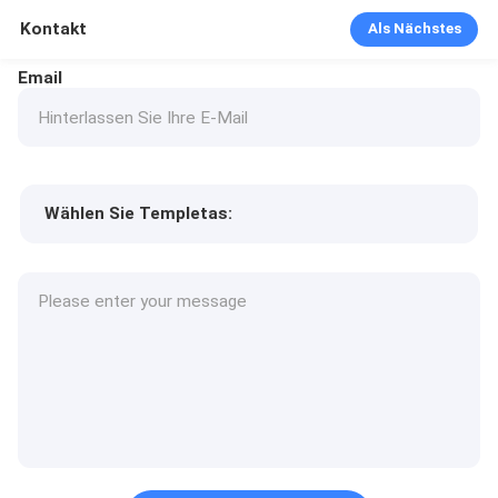
Kontakt
Als Nächstes
Email
Wählen Sie Templetas:
Preis des Produkts
Min.order quantity
Fordern Sie Muster an
Mehr Details