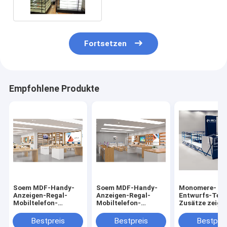
Fortsetzen
Empfohlene Produkte
Soem MDF-Handy-
Soem MDF-Handy-
Monomere-
Anzeigen-Regal-
Anzeigen-Regal-
Entwurfs-Tele
Mobiltelefon-
Mobiltelefon-
Zusätze zeige
Zusätze kaufen
Zusatz-
Handy-
Entwurf
Einzelhandelsgeschäft-
Schaukasten-
Bestpreis
Bestpreis
Bestprei
Stand
Anzeige T4 LE