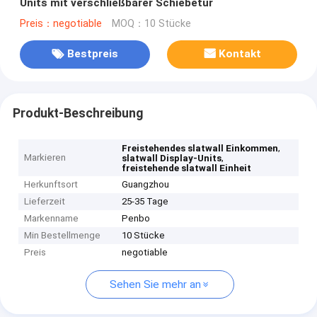
Units mit verschließbarer Schiebetür
Preis：negotiable
MOQ：10 Stücke
Bestpreis
Kontakt
Produkt-Beschreibung
,
Freistehendes slatwall Einkommen
Markieren
,
slatwall Display-Units
freistehende slatwall Einheit
Herkunftsort
Guangzhou
Lieferzeit
25-35 Tage
Markenname
Penbo
Min Bestellmenge
10 Stücke
Preis
negotiable
Sehen Sie mehr an