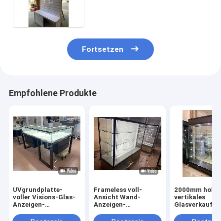
Units mit verschließbarer
Schiebetür
Fortsetzen
Empfohlene Produkte
UVgrundplatte-
Frameless voll-
2000mm hohe
voller Visions-Glas-
Ansicht Wand-
vertikales
Anzeigen-
Anzeigen-
Glasverkaufs
Schaukasten mit
Schaukasten-
ODM annehmb
LED-Beleuchtung
Glasschrank-