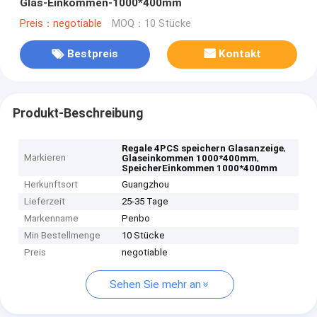
Glas-Einkommen-1000*400mm
Preis：negotiable
MOQ：10 Stücke
Bestpreis
Kontakt
Produkt-Beschreibung
,
Regale 4PCS speichern Glasanzeige
Markieren
,
Glaseinkommen 1000*400mm
SpeicherEinkommen 1000*400mm
Herkunftsort
Guangzhou
Lieferzeit
25-35 Tage
Markenname
Penbo
Min Bestellmenge
10 Stücke
Preis
negotiable
Sehen Sie mehr an