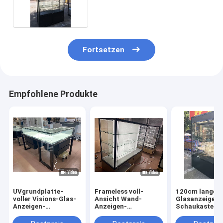
Einkommen-1000*400mm
Fortsetzen
Empfohlene Produkte
UVgrundplatte-
Frameless voll-
120cm langer
voller Visions-Glas-
Ansicht Wand-
Glasanzeigen-
Anzeigen-
Anzeigen-
Schaukasten-
Schaukasten mit
Schaukasten-
Monomere-
LED-Beleuchtung
Glasschrank-
Entwurfs-