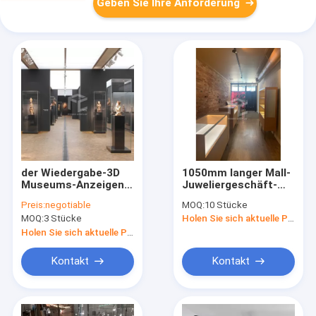
Geben Sie Ihre Anforderung
der Wiedergabe-3D
1050mm langer Mall-
Museums-Anzeigen-
Juweliergeschäft-
Möbel Entwurfs-
Möbel MDF 8mm dick
Preis:
negotiable
MOQ:
10 Stücke
Museums-Anzeigen-
MOQ:
3 Stücke
Holen Sie sich aktuelle Preis
des Schaukasten-T4
LED
Holen Sie sich aktuelle Preis
Kontakt
Kontakt