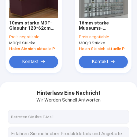
Fabrik-Ausflug
Qualitätskontrolle
10mm starke MDF-
16mm starke
Glasuhr 120*62cm
Museums-
Treten Sie mit uns in Verbindung
glattes
Einkommen der MDF-
Preis:
negotiable
Preis:
negotiable
entgegengesetzt
Museums-Wand-
MOQ:
3 Stücke
MOQ:
3 Stücke
anzeigen überzogen
Einkommen-6000mm
Fordern Sie ein Zitat
hohe hölzerne
Holen Sie sich aktuelle Preis
Holen Sie sich aktuelle Preis
Kontakt
Kontakt
Kleidungs-Schaufenster-Möbel
Juweliergeschäft-Möbel
Hinterlass Eine Nachricht
Wir Werden Schnell Antworten
Handy-Anzeigen-Schaukasten
Optische Schaufenster-Kabinette
Glasanzeigen-Schaukasten