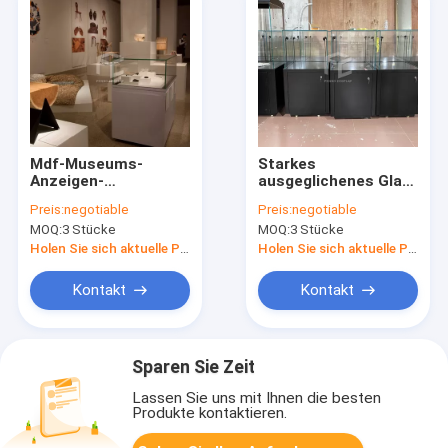
Mdf-Museums-
Starkes
Anzeigen-
ausgeglichenes Glas
Schaukasten 12mm
der ODM-Museums-
Preis:
negotiable
Preis:
negotiable
milderte
Anzeigen-Möbel-
MOQ:
3 Stücke
MOQ:
3 Stücke
Glasspritzlackierverfahren
8mm mit freiem
Entwurf
Holen Sie sich aktuelle Preis
Holen Sie sich aktuelle Preis
Kontakt
Kontakt
Sparen Sie Zeit
Lassen Sie uns mit Ihnen die besten
Produkte kontaktieren.