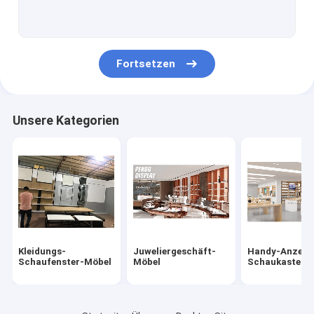
Uhr Schaukasten anzeigen
Schuh-Präsentationsständer
Fortsetzen
Taschen-Anzeigen-Regal
Skincare-Anzeigen-Regale
Unsere Kategorien
Kaffeestube-Anzeige
Rauch-Geschäfts-Möbel
Perücken-Einkommen
WeinVerkaufsmöbel
Kleidungs-
Juweliergeschäft-
Handy-Anzeig
Museums-Anzeigenschaukasten
Schaufenster-Möbel
Möbel
Schaukasten