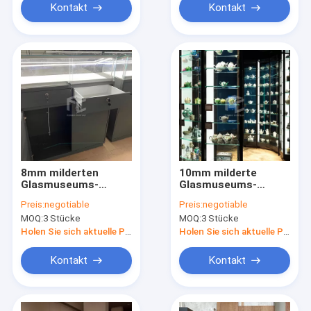
Kontakt
Kontakt
8mm milderten
10mm milderte
Glasmuseums-
Glasmuseums-
Anzeigen-
Anzeigen-
Preis:
negotiable
Preis:
negotiable
Schaukasten-
Schaukasten mit
MOQ:
3 Stücke
MOQ:
3 Stücke
Monomere-Entwurf
Beleuchtung T5 LED
Holen Sie sich aktuelle Preis
Holen Sie sich aktuelle Preis
Kontakt
Kontakt