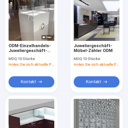
ODM-Einzelhandels-
Juweliergeschäft-
Juweliergeschäft-
Möbel-Zähler ODM
Möbel-Entwurf 8mm
MOQ:
10 Stücke
MOQ:
10 Stücke
starker MDF
Holen Sie sich aktuelle Preis
Holen Sie sich aktuelle Preis
Kontakt
Kontakt
Haus
Produkte
Über uns