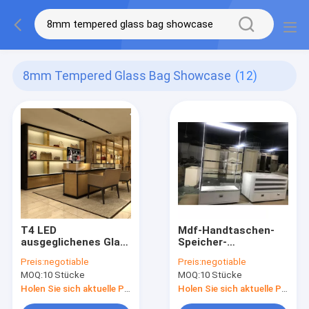
8mm Tempered Glass Bag Showcase
(12)
T4 LED
Mdf-Handtaschen-
ausgeglichenes Glas
Speicher-
des Boutiquen-
Ausstellungsstand
Preis:
negotiable
Preis:
negotiable
Taschen-Speicher-
8mm milderte
MOQ:
10 Stücke
MOQ:
10 Stücke
Anzeigen-
Glastaschen-
Schaukasten-8mm
Geschäfts-
Holen Sie sich aktuelle Preis
Holen Sie sich aktuelle Preis
Dekoration