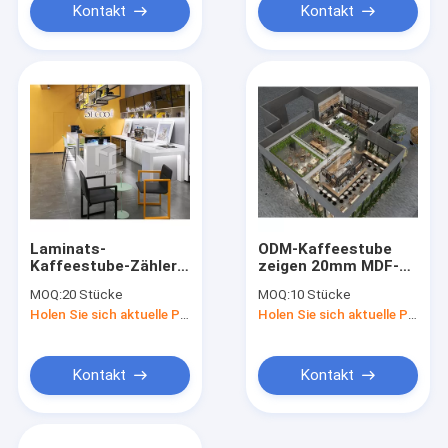
Kontakt
Kontakt
Laminats-
ODM-Kaffeestube
Kaffeestube-Zähler-
zeigen 20mm MDF-
Anzeige
Spray an, der mit
MOQ:
20 Stücke
MOQ:
10 Stücke
Metallhalogenid
Holen Sie sich aktuelle Preis
Holen Sie sich aktuelle Preis
gemalt wird
Kontakt
Kontakt