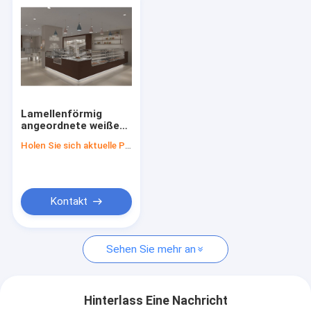
Lamellenförmig
angeordnete weiße
Süßwarengeschäft-
Holen Sie sich aktuelle Preis
Anzeigen-
Installations-
Süßwarenladen-
Möbel
entgegengesetzt
Kontakt
Sehen Sie mehr an
Hinterlass Eine Nachricht