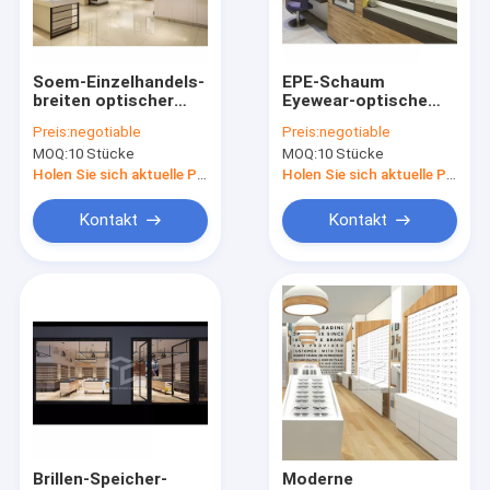
Fabrik-Ausflug
Qualitätskontrolle
Soem-Einzelhandels-
EPE-Schaum
breiten optischer
Eyewear-optische
Treten Sie mit uns in Verbindung
Schaufenster-
Schaufenster-
Preis:
negotiable
Preis:
negotiable
Ausstellungsstand
Kabinette 16mm
MOQ:
10 Stücke
MOQ:
10 Stücke
20mm starken MDF
freies stehendes
Fordern Sie ein Zitat
aus
Gestell MDF
Holen Sie sich aktuelle Preis
Holen Sie sich aktuelle Preis
Kontakt
Kontakt
Kleidungs-Schaufenster-Möbel
Juweliergeschäft-Möbel
Handy-Anzeigen-Schaukasten
Optische Schaufenster-Kabinette
Glasanzeigen-Schaukasten
Brillen-Speicher-
Moderne