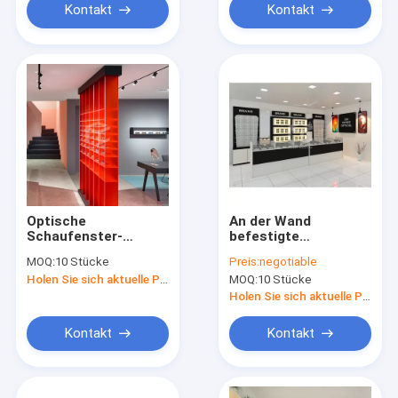
Kontakt
Kontakt
Optische
An der Wand
Schaufenster-
befestigte
Kabinette Soems
Verkaufsmöbel
MOQ:
10 Stücke
Preis:
negotiable
Soems mit Glastüren
Holen Sie sich aktuelle Preis
MOQ:
10 Stücke
16mm starkem MDF
Holen Sie sich aktuelle Preis
Kontakt
Kontakt