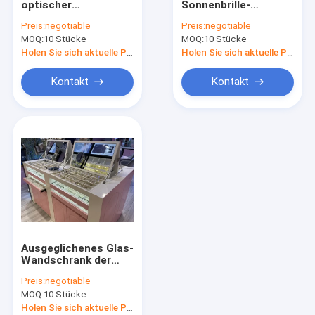
optischer
Sonnenbrille-
Uhr Schaukasten anzeigen
Schaufenster-
optisches
Preis:
negotiable
Preis:
negotiable
Kabinette 3mm T5
Schaufenster-
MOQ:
Schuh-Präsentationsständer
10 Stücke
MOQ:
10 Stücke
LED starker MDF
Kabinette ODM-
Melamin-Brett
Holen Sie sich aktuelle Preis
Holen Sie sich aktuelle Preis
Taschen-Anzeigen-Regal
Kontakt
Kontakt
Skincare-Anzeigen-Regale
Kaffeestube-Anzeige
Rauch-Geschäfts-Möbel
Perücken-Einkommen
WeinVerkaufsmöbel
Ausgeglichenes Glas-
Museums-Anzeigenschaukasten
Wandschrank der
Metallhalogenid-
Preis:
negotiable
Brillen-Speicher-
MOQ:
10 Stücke
Kabinett-8mm
Holen Sie sich aktuelle Preis