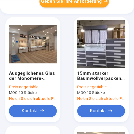
Geben Sie Ihre Anforderung
Ausgeglichenes Glas
15mm starker
der Monomere-
Baumwollverpacken
Entwurfs-optisches
des MDF-Eyewear-
Preis:
negotiable
Preis:
negotiable
Schaufenster-
optisches
MOQ:
10 Stücke
MOQ:
10 Stücke
Kabinett-10mm
Verkaufsmöbel-EPE
Holen Sie sich aktuelle Preis
Holen Sie sich aktuelle Preis
Kontakt
Kontakt