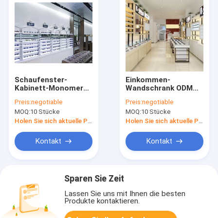
Schaufenster-
Einkommen-
Kabinett-Monomere-
Wandschrank ODM
Entwurf 3mm MDF
Sunglass mit 8mm
Preis:
negotiable
Preis:
negotiable
optischer
starkem festem Holz
MOQ:
10 Stücke
MOQ:
10 Stücke
Holen Sie sich aktuelle Preis
Holen Sie sich aktuelle Preis
Kontakt
Kontakt
Sparen Sie Zeit
Lassen Sie uns mit Ihnen die besten
Produkte kontaktieren.