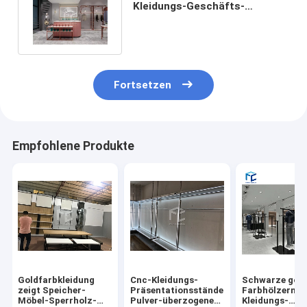
Kleidungs-Geschäfts-
passende Kleiderstand-
Anzeige
Fortsetzen
Empfohlene Produkte
Goldfarbkleidung
Cnc-Kleidungs-
Schwarze gol
zeigt Speicher-
Präsentationsständer-
Farbhölzerner
Möbel-Sperrholz-
Pulver-überzogene
Kleidungs-