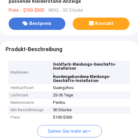
passende Kleiderstand-Anzeige
Preis：$100-$500
MOQ：50 Stücke
Bestpreis
Kontakt
Produkt-Beschreibung
Goldfarb-Kleidungs-Geschäfts-
Installation
Markieren
,
Kundengebundene Kleidungs-
Geschäfts-Installation
Herkunftsort
Guangzhou
Lieferzeit
25-35 Tage
Markenname
Penbo
Min Bestellmenge
50 Stücke
Preis
$100-$500
Sehen Sie mehr an