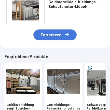
Goldmetallklein-Kleidungs-
Schaufenster-Möbel-
Geschäfts-passendes
Racking
Fortsetzen
Empfohlene Produkte
Goldfarbkleidung
Cnc-Kleidungs-
Schwarze gol
zeigt Speicher-
Präsentationsständer-
Farbhölzerner