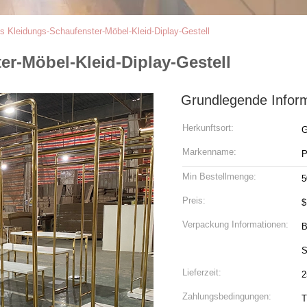
es Kleidungs-Schaufenster-Möbel-Kleid-Diplay-Gestell
er-Möbel-Kleid-Diplay-Gestell
Grundlegende Infor
Herkunftsort:
G
Markenname:
P
Min Bestellmenge:
5
Preis:
$
Verpackung Informationen:
B
S
Lieferzeit:
2
Zahlungsbedingungen:
T