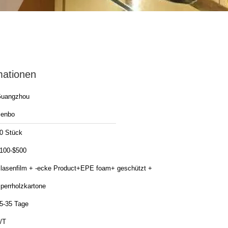
mationen
uangzhou
enbo
0 Stück
100-$500
lasenfilm + -ecke Product+EPE foam+ geschützt +
perrholzkartone
5-35 Tage
/T