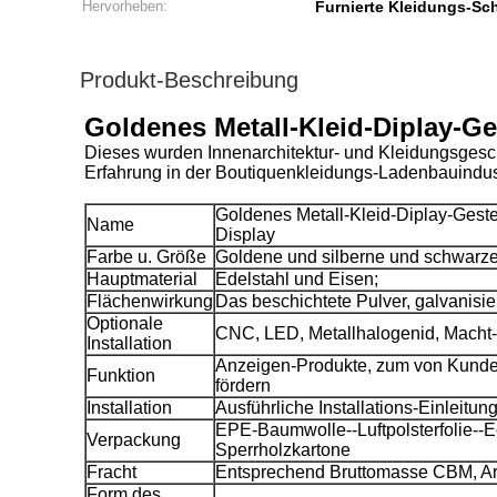
Hervorheben:
Furnierte Kleidungs-Sc
Produkt-Beschreibung
Goldenes Metall-Kleid-Diplay-G
Dieses wurden Innenarchitektur- und Kleidungsges
Erfahrung in der Boutiquenkleidungs-Ladenbauindus
Goldenes Metall-Kleid-Diplay-Gest
Name
Display
Farbe u. Größe
Goldene und silberne und schwarze
Hauptmaterial
Edelstahl und Eisen;
Flächenwirkung
Das beschichtete Pulver, galvanisie
Optionale
CNC, LED, Metallhalogenid, Macht-
Installation
Anzeigen-Produkte, zum von Kunde
Funktion
fördern
Installation
Ausführliche Installations-Einleitun
EPE-Baumwolle--Luftpolsterfolie--Ec
Verpackung
Sperrholzkartone
Fracht
Entsprechend Bruttomasse CBM, Ar
Form des