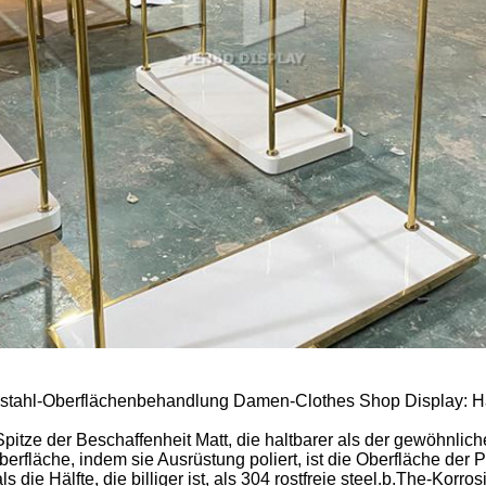
elstahl-Oberflächenbehandlung Damen-Clothes Shop Display: Ha
 Spitze der Beschaffenheit Matt, die haltbarer als der gewöhnlich
erfläche, indem sie Ausrüstung poliert, ist die Oberfläche der Pla
s die Hälfte, die billiger ist, als 304 rostfreie steel.b.The-Kor