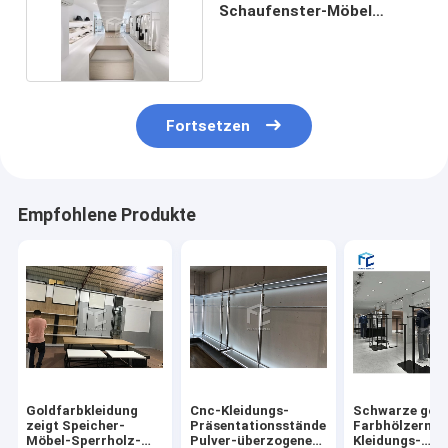
Schaufenster-Möbel
16mm moderne Art MDF
Fortsetzen
Empfohlene Produkte
Goldfarbkleidung
Cnc-Kleidungs-
Schwarze gol
zeigt Speicher-
Präsentationsständer-
Farbhölzerner
Möbel-Sperrholz-
Pulver-überzogene
Kleidungs-