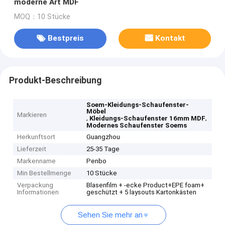
moderne Art MDF
MOQ：10 Stücke
Bestpreis
Kontakt
Produkt-Beschreibung
Soem-Kleidungs-Schaufenster-
Möbel
Markieren
,
,
Kleidungs-Schaufenster 16mm MDF
Modernes Schaufenster Soems
Herkunftsort
Guangzhou
Lieferzeit
25-35 Tage
Markenname
Penbo
Min Bestellmenge
10 Stücke
Verpackung
Blasenfilm + -ecke Product+EPE foam+
Informationen
geschützt + 5 laysouts Kartonkästen
Sehen Sie mehr an