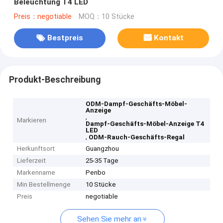
Beleuchtung T4 LED
Preis：negotiable
MOQ：10 Stücke
Bestpreis
Kontakt
Produkt-Beschreibung
ODM-Dampf-Geschäfts-Möbel-
Anzeige
,
Markieren
Dampf-Geschäfts-Möbel-Anzeige T4
LED
,
ODM-Rauch-Geschäfts-Regal
Herkunftsort
Guangzhou
Lieferzeit
25-35 Tage
Markenname
Penbo
Min Bestellmenge
10 Stücke
Preis
negotiable
Sehen Sie mehr an