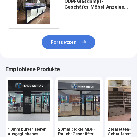
ODM-Glasdampf-
Geschäfts-Möbel-Anzeige
mit Beleuchtung T4 LED
Fortsetzen
Empfohlene Produkte
10mm pulverisieren
20mm dicker MDF-
Zigaretten-
ausgeglichenes
Rauch-Geschäfts-
Schaufenster-