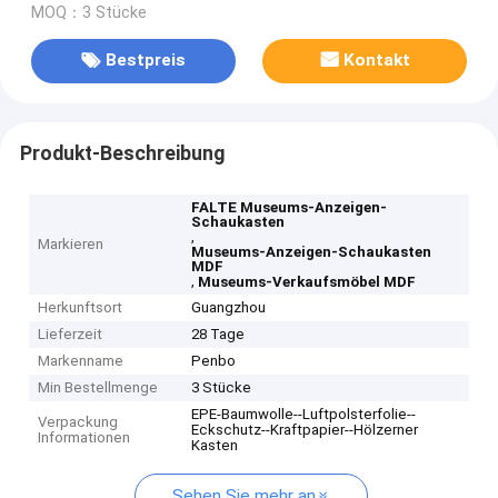
MOQ：3 Stücke
Bestpreis
Kontakt
Produkt-Beschreibung
FALTE Museums-Anzeigen-
Schaukasten
,
Markieren
Museums-Anzeigen-Schaukasten
MDF
,
Museums-Verkaufsmöbel MDF
Herkunftsort
Guangzhou
Lieferzeit
28 Tage
Markenname
Penbo
Min Bestellmenge
3 Stücke
EPE-Baumwolle--Luftpolsterfolie--
Verpackung
Eckschutz--Kraftpapier--Hölzerner
Informationen
Kasten
Sehen Sie mehr an