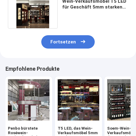
Wein-Verkaufsmöbel T5 LED
für Geschäft 5mm starken
MDF annehmbar
Fortsetzen
Empfohlene Produkte
Penbo bürstete
T5 LED, das Wein-
Soem-Wein-
Roséwein-
Verkaufsmöbel 5mm
Verkaufsmöbel