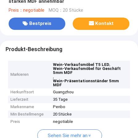
starken MDF annehmbar
Preis：negotiable
MOQ：20 Stücke
Bestpreis
Kontakt
Produkt-Beschreibung
,
Wein-Verkaufsmöbel T5 LED
Wein-Verkaufsmöbel für Geschäft
5mm MDF
Markieren
,
Wein-Präsentationsständer 5mm
MDF
Herkunftsort
Guangzhou
Lieferzeit
35 Tage
Markenname
Penbo
Min Bestellmenge
20 Stücke
Preis
negotiable
Sehen Sie mehr an