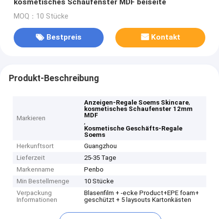
kosmetisches Schaufenster MDF beiseite
MOQ：10 Stücke
Bestpreis
Kontakt
Produkt-Beschreibung
,
Anzeigen-Regale Soems Skincare
kosmetisches Schaufenster 12mm
MDF
Markieren
,
Kosmetische Geschäfts-Regale
Soems
Herkunftsort
Guangzhou
Lieferzeit
25-35 Tage
Markenname
Penbo
Min Bestellmenge
10 Stücke
Verpackung
Blasenfilm + -ecke Product+EPE foam+
Informationen
geschützt + 5 laysouts Kartonkästen