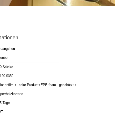
mationen
uangzhou
enbo
0 Stücke
120-$350
lasenfilm + -ecke Product+EPE foam+ geschützt +
perrholzkartone
5 Tage
/T