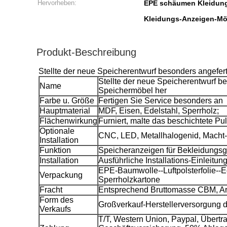
Hervorheben:
EPE schäumen Kleidung
Kleidungs-Anzeigen-M
Produkt-Beschreibung
Stellte der neue Speicherentwurf besonders angefer
Stellte der neue Speicherentwurf b
Name
Speichermöbel her
Farbe u. Größe
Fertigen Sie Service besonders an
Hauptmaterial
MDF, Eisen, Edelstahl, Sperrholz;
Flächenwirkung
Furniert, malte das beschichtete Pul
Optionale
CNC, LED, Metallhalogenid, Macht-
Installation
Funktion
Speicheranzeigen für Bekleidungsg
Installation
Ausführliche Installations-Einleitun
EPE-Baumwolle--Luftpolsterfolie--Ec
Verpackung
Sperrholzkartone
Fracht
Entsprechend Bruttomasse CBM, Ar
Form des
Großverkauf-Herstellerversorgung d
Verkaufs
T/T, Western Union, Paypal, Über