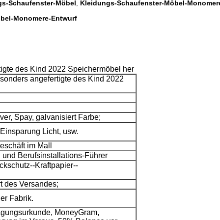
s-Schaufenster-Möbel
Kleidungs-Schaufenster-Möbel-Monomer
,
öbel-Monomere-Entwurf
tigte des Kind 2022 Speichermöbel her
esonders angefertigte des Kind 2022
ver, Spay, galvanisiert Farbe;
Einsparung Licht, usw.
eschäft im Mall
g und Berufsinstallations-Führer
kschutz--Kraftpapier--
t des Versandes;
er Fabrik.
tragungsurkunde, MoneyGram,