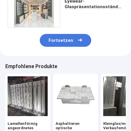
Eyewear-
Glaspräsentationsständer
L5 LED mit 8mm starkem
Melamin-Brett
Fortsetzen
Empfohlene Produkte
Lamellenförmig
Asphaltieren
Kleinglas/metal
angeordnetes
optische
Verkaufsmöbel