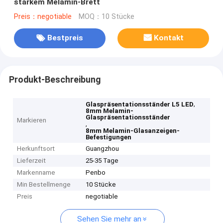
starkem Melamin-Brett
Preis：negotiable
MOQ：10 Stücke
Bestpreis
Kontakt
Produkt-Beschreibung
,
Glaspräsentationsständer L5 LED
8mm Melamin-
Glaspräsentationsständer
Markieren
,
8mm Melamin-Glasanzeigen-
Befestigungen
Herkunftsort
Guangzhou
Lieferzeit
25-35 Tage
Markenname
Penbo
Min Bestellmenge
10 Stücke
Preis
negotiable
Sehen Sie mehr an