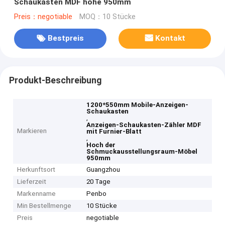
Schaukasten MDF hohe 950mm
Preis：negotiable
MOQ：10 Stücke
Bestpreis
Kontakt
Produkt-Beschreibung
1200*550mm Mobile-Anzeigen-
Schaukasten
,
Anzeigen-Schaukasten-Zähler MDF
Markieren
mit Furnier-Blatt
,
Hoch der
Schmuckausstellungsraum-Möbel
950mm
Herkunftsort
Guangzhou
Lieferzeit
20 Tage
Markenname
Penbo
Min Bestellmenge
10 Stücke
Preis
negotiable