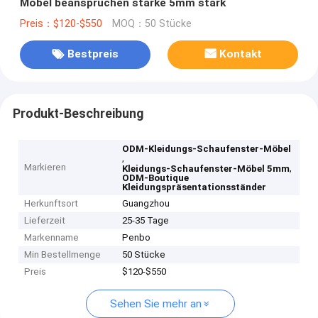
Möbel beanspruchen starke 5mm stark
Preis：$120-$550
MOQ：50 Stücke
Bestpreis
Kontakt
Produkt-Beschreibung
ODM-Kleidungs-Schaufenster-Möbel
,
Markieren
,
Kleidungs-Schaufenster-Möbel 5mm
ODM-Boutique
Kleidungspräsentationsständer
Herkunftsort
Guangzhou
Lieferzeit
25-35 Tage
Markenname
Penbo
Min Bestellmenge
50 Stücke
Preis
$120-$550
Sehen Sie mehr an