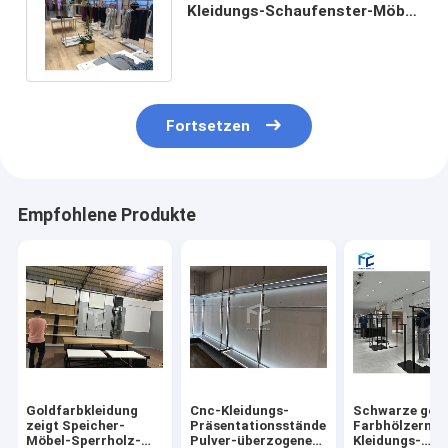
Kleidungs-Schaufenster-Möbel
beanspruchen starke 5mm
stark
Fortsetzen
Empfohlene Produkte
Goldfarbkleidung
Cnc-Kleidungs-
Schwarze gol
zeigt Speicher-
Präsentationsständer-
Farbhölzerner
Möbel-Sperrholz-
Pulver-überzogene
Kleidungs-