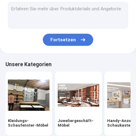
Uhr Schaukasten anzeigen
Schuh-Präsentationsständer
Taschen-Anzeigen-Regal
Fortsetzen
Skincare-Anzeigen-Regale
Kaffeestube-Anzeige
Unsere Kategorien
Rauch-Geschäfts-Möbel
Perücken-Einkommen
WeinVerkaufsmöbel
Museums-Anzeigenschaukasten
Kleidungs-
Juweliergeschäft-
Handy-Anzeig
Schaufenster-Möbel
Möbel
Schaukasten