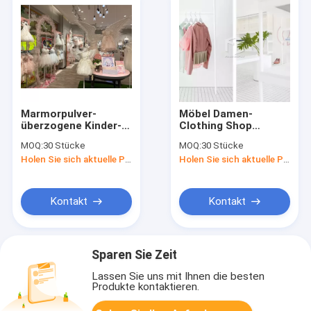
Marmorpulver-
Möbel Damen-
überzogene Kinder-
Clothing Shop
Kleidungs-
Display kastrieren
MOQ:
30 Stücke
MOQ:
30 Stücke
Schaufenster-Möbel
Lackoberfläche-
Holen Sie sich aktuelle Preis
Holen Sie sich aktuelle Preis
Effekt
Kontakt
Kontakt
Sparen Sie Zeit
Lassen Sie uns mit Ihnen die besten
Produkte kontaktieren.