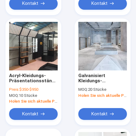
Kontakt
Kontakt
Acryl-Kleidungs-
Galvanisiert
Präsentationsständer-
Kleidungs-
Kleiderspeicher-
Schaufenster-Möbel-
Preis:
$350-$950
MOQ:
20 Stücke
Innenanzeigen-Möbel
Kleiderpräsentationsstä
MOQ:
10 Stücke
Holen Sie sich aktuelle Preis
Holen Sie sich aktuelle Preis
Kontakt
Kontakt