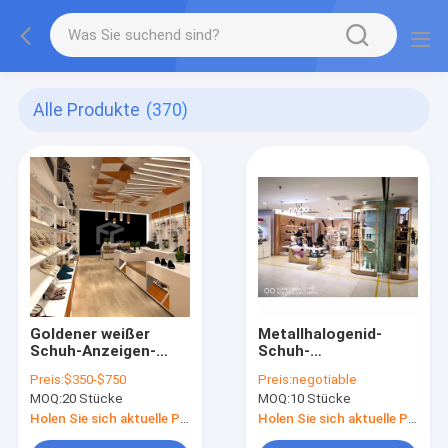
Alle Produkte
(370)
Goldener weißer
Metallhalogenid-
Schuh-Anzeigen-
Schuh-
Wand-Regal Soems
Präsentationsständer
Preis:
$350-$750
Preis:
negotiable
3D LED T4 Druck
für Geschäft 20mm
MOQ:
20 Stücke
MOQ:
10 Stücke
geruhen
starke backende
Farbe MDF
Holen Sie sich aktuelle Preis
Holen Sie sich aktuelle Preis
beendeten