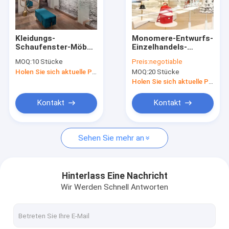
Fabrik-Ausflug
Qualitätskontrolle
Kleidungs-
Monomere-Entwurfs-
Schaufenster-Möbel
Einzelhandels-
Treten Sie mit uns in Verbindung
1100mm MDF
Kleidungs-
MOQ:
10 Stücke
Preis:
negotiable
1150mm hohe lang
Geschäfts-Gestell
Holen Sie sich aktuelle Preis
MOQ:
20 Stücke
zeigen das EPE-
Fordern Sie ein Zitat
Schaum-Verpacken
Holen Sie sich aktuelle Preis
an
Kontakt
Kontakt
Kleidungs-Schaufenster-Möbel
Sehen Sie mehr an
Juweliergeschäft-Möbel
Handy-Anzeigen-Schaukasten
Hinterlass Eine Nachricht
Wir Werden Schnell Antworten
Optische Schaufenster-Kabinette
Glasanzeigen-Schaukasten