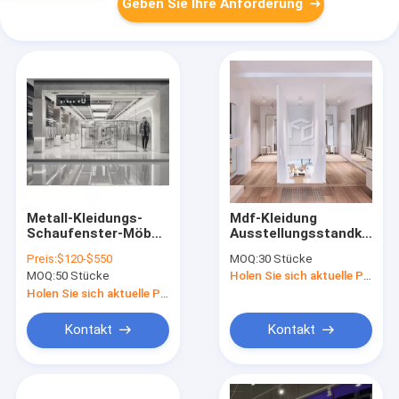
Geben Sie Ihre Anforderung
Metall-Kleidungs-
Mdf-Kleidung
Schaufenster-Möbel
Ausstellungsstandkleidsp
furnierten
Möbel-Installations-
Preis:
$120-$550
MOQ:
30 Stücke
Oberflächen
Service
MOQ:
50 Stücke
Holen Sie sich aktuelle Preis
Holen Sie sich aktuelle Preis
Kontakt
Kontakt